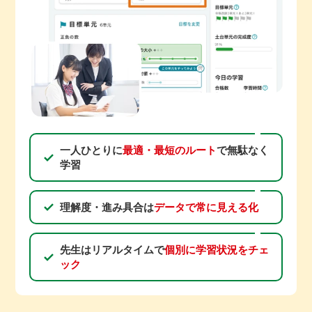
一人ひとりに
最適・最短のルート
で無駄なく
学習
理解度・進み具合は
データで常に見える化
先生はリアルタイムで
個別に学習状況をチェ
ック