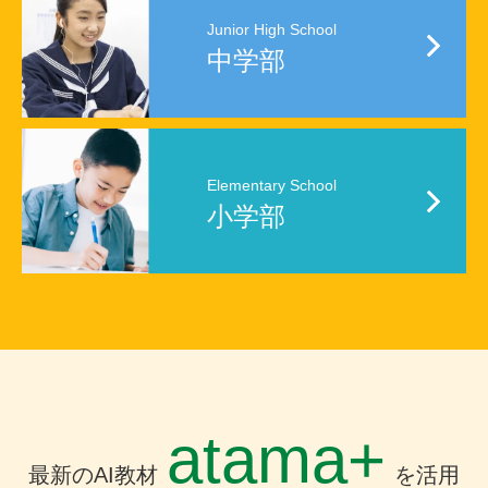
Junior High School
中学部
Elementary School
小学部
atama+
最新のAI教材
を活用