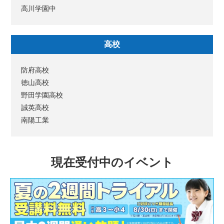
高川学園中
高校
防府高校
徳山高校
野田学園高校
誠英高校
南陽工業
現在受付中のイベント